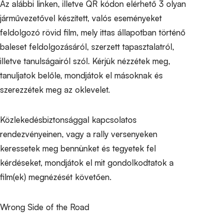
Az alábbi linken, illetve QR kódon elérhető 3 olyan
járművezetővel készített, valós eseményeket
feldolgozó rövid film, mely ittas állapotban történő
baleset feldolgozásáról, szerzett tapasztalatról,
illetve tanulságairól szól. Kérjük nézzétek meg,
tanuljatok belőle, mondjátok el másoknak és
szerezzétek meg az oklevelet.
Közlekedésbiztonsággal kapcsolatos
rendezvényeinen, vagy a rally versenyeken
keressetek meg bennünket és tegyetek fel
kérdéseket, mondjátok el mit gondolkodtatok a
film(ek) megnézését követően.
Wrong Side of the Road