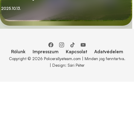
Közzétett
2025.10.13.
Rólunk
Impresszum
Kapcsolat
Adatvédelem
Copyright © 2026 Policerallyeteam.com | Minden jog fenntartva.
| Design: Sári Péter