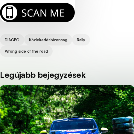
Tags
DIAGEO
Közlekedésbizonság
Rally
Wrong side of the road
Legújabb bejegyzések