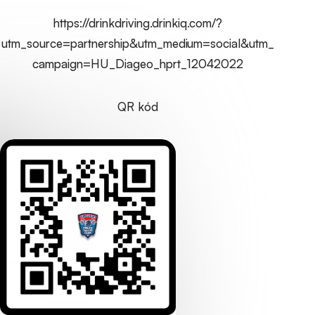
https://drinkdriving.drinkiq.com/?
utm_source=partnership&utm_medium=social&utm_
campaign=HU_Diageo_hprt_12042022
QR kód