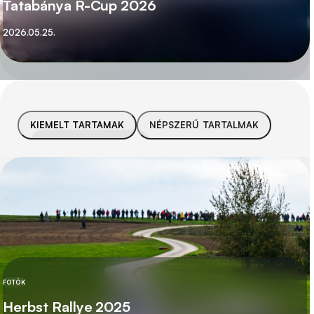
Tatabánya R-Cup 2026
Közzétett
2026.05.25.
KIEMELT TARTAMAK
NÉPSZERŰ TARTALMAK
FOTÓK
KATEGÓRIA
Herbst Rallye 2025