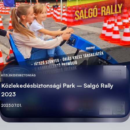
KÖZLEKEDÉSBIZTONSÁG
KATEGÓRIA
Közlekedésbiztonsági Park – Salgó Rally
2023
Közzétett
2023.07.01.