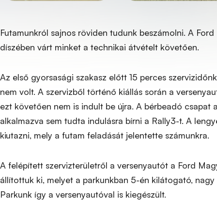
Futamunkról sajnos röviden tudunk beszámolni. A Ford 
díszében várt minket a technikai átvételt követően.
Az első gyorsasági szakasz előtt 15 perces szervizidőn
nem volt. A szervizből történő kiállás során a versenyau
ezt követően nem is indult be újra. A bérbeadó csapat 
alkalmazva sem tudta indulásra bírni a Rally3-t. A len
kiutazni, mely a futam feladását jelentette számunkra.
A felépített szervizterületről a versenyautót a Ford Mag
állítottuk ki, melyet a parkunkban 5-én kilátogató, na
Parkunk így a versenyautóval is kiegészült.