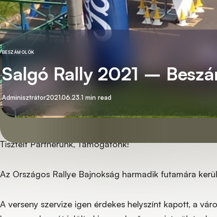
BESZÁMOLÓK
KATEGÓRIA
Salgó Rally 2021 – Besz
By
Közzétett
Adminisztrátor
2021.06.23.
1 min read
Tisztelt Partnerünk, Támogatónk!
Az Országos Rallye Bajnokság harmadik futamára került
A verseny szervize igen érdekes helyszínt kapott, a vár