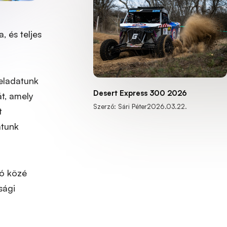
, és teljes
feladatunk
Desert Express 300 2026
át, amely
Szerző: Sári Péter
2026.03.22.
t
atunk
tó közé
sági