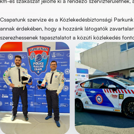
km-es szakaszát jelölte ki a rendező szervizterületnek, 
Csapatunk szervize és a Közlekedésbiztonsági Parkunk
annak érdekében, hogy a hozzánk látogatók zavartalan
szerezhessenek tapasztalatot a közúti közlekedés fonto