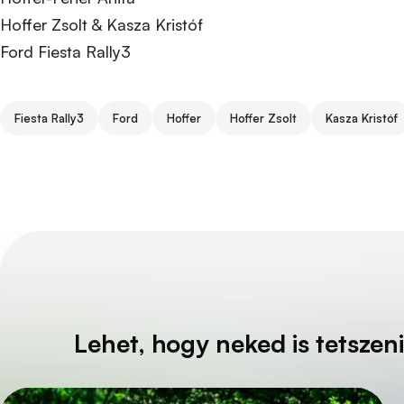
Hoffer Zsolt & Kasza Kristóf
Ford Fiesta Rally3
Tags
Fiesta Rally3
Ford
Hoffer
Hoffer Zsolt
Kasza Kristóf
Lehet, hogy neked is tetszeni