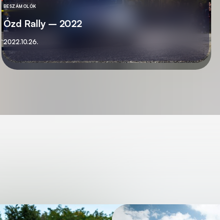
BESZÁMOLÓK
KATEGÓRIA
Ózd Rally – 2022
Közzétett
2022.10.26.