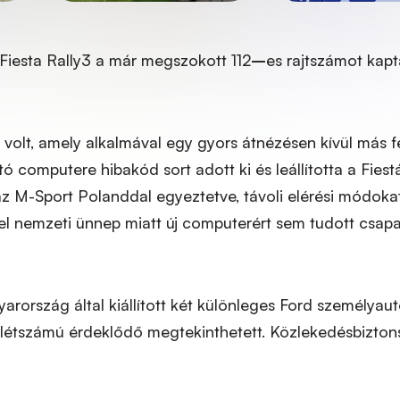
Fiesta Rally3 a már megszokott 112
–
es rajtszámot kapta
k volt, amely alkalmával egy gyors átnézésen kívül más 
tó computere hibakód sort adott ki és leállította a Fiest
az M-Sport Polanddal egyeztetve, távoli elérési módoka
gyel nemzeti ünnep miatt új computerért sem tudott csap
yarország által kiállított két különleges Ford személyau
gy létszámú érdeklődő megtekinthetett. Közlekedésbizton