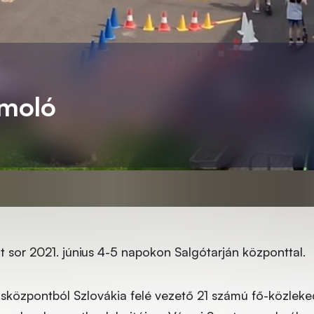
ámoló
 sor 2021. június 4-5 napokon Salgótarján központtal.
osközpontból Szlovákia felé vezető 21 számú fő-közleked