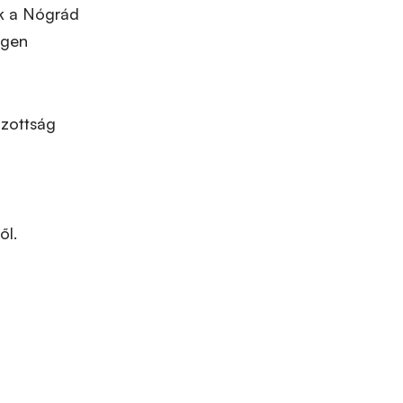
nk a Nógrád
egen
izottság
a
ől.