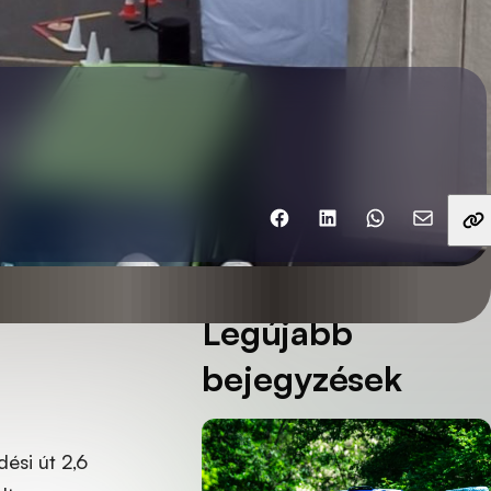
Ossza meg barátaival
Legújabb
bejegyzések
ési út 2,6