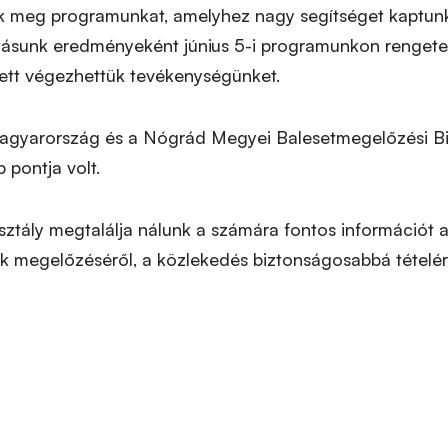
ük meg programunkat, amelyhez nagy segítséget kaptu
vitásunk eredményeként június 5-i programunkon renget
lett végezhettük tevékenységünket.
Magyarország és a Nógrád Megyei Balesetmegelőzési B
 pontja volt.
sztály megtalálja nálunk a számára fontos információt 
tek megelőzéséről, a közlekedés biztonságosabbá tételér