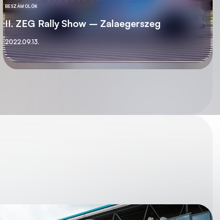
BESZÁMOLÓK
KATEGÓRIA
II. ZEG Rally Show – Zalaegerszeg
Közzétett
2022.09.13.