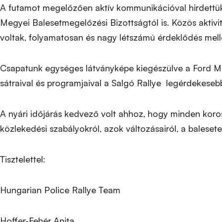
A futamot megelőzően aktív kommunikációval hirdett
Megyei Balesetmegelőzési Bizottságtól is. Közös akti
voltak, folyamatosan és nagy létszámú érdeklődés mel
Csapatunk egységes látványképe kiegészülve a Ford 
sátraival és programjaival a Salgó Rallye legérdekesebb
A nyári időjárás kedvező volt ahhoz, hogy minden koro
közlekedési szabályokról, azok változásairól, a balese
Tisztelettel:
Hungarian Police Rallye Team
Hoffer-Fehér Anita