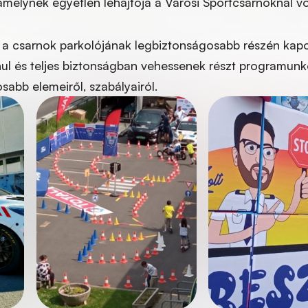
amelynek egyetlen lehajtója a Városi Sportcsarnoknál vol
 a csarnok parkolójának legbiztonságosabb részén kapo
ul és teljes biztonságban vehessenek részt programunk
sabb elemeiről, szabályairól.