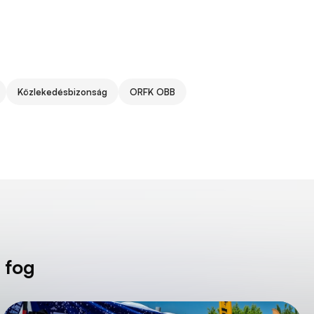
Közlekedésbizonság
ORFK OBB
 fog