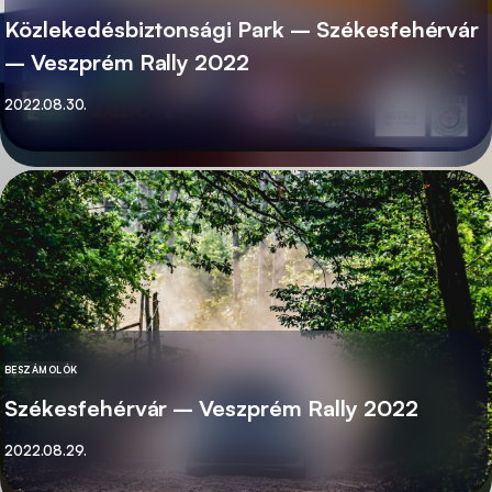
Közlekedésbiztonsági Park – Székesfehérvár
– Veszprém Rally 2022
Közzétett
2022.08.30.
BESZÁMOLÓK
KATEGÓRIA
Székesfehérvár – Veszprém Rally 2022
Közzétett
2022.08.29.