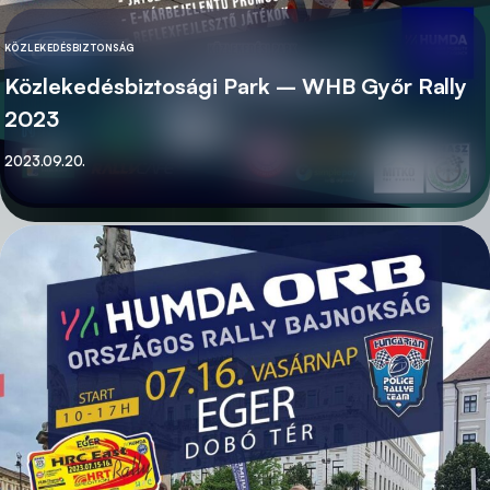
KÖZLEKEDÉSBIZTONSÁG
KATEGÓRIA
Közlekedésbiztosági Park – WHB Győr Rally
2023
Közzétett
2023.09.20.