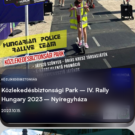
KÖZLEKEDÉSBIZTONSÁG
KATEGÓRIA
Közlekedésbiztonsági Park – IV. Rally
Hungary 2023 – Nyíregyháza
Közzétett
2023.10.15.