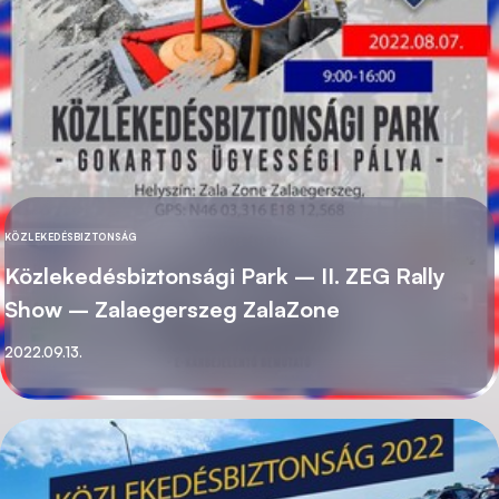
KÖZLEKEDÉSBIZTONSÁG
KATEGÓRIA
Közlekedésbiztonsági Park – II. ZEG Rally
Show – Zalaegerszeg ZalaZone
Közzétett
2022.09.13.