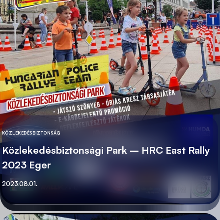
KÖZLEKEDÉSBIZTONSÁG
KATEGÓRIA
Közlekedésbiztonsági Park – HRC East Rally
2023 Eger
Közzétett
2023.08.01.