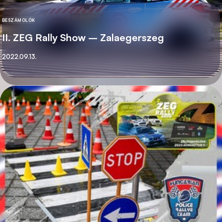
BESZÁMOLÓK
KATEGÓRIA
II. ZEG Rally Show – Zalaegerszeg
Közzétett
2022.09.13.