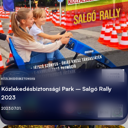
KÖZLEKEDÉSBIZTONSÁG
KATEGÓRIA
Közlekedésbiztonsági Park – Salgó Rally
2023
Közzétett
2023.07.01.