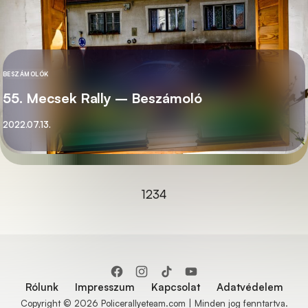
BESZÁMOLÓK
KATEGÓRIA
55. Mecsek Rally – Beszámoló
Közzétett
2022.07.13.
Ugrás a következő oldalra
1
2
3
4
Rólunk
Impresszum
Kapcsolat
Adatvédelem
Copyright © 2026 Policerallyeteam.com | Minden jog fenntartva.