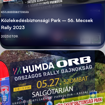
KÖZLEKEDÉSBIZTONSÁG
KATEGÓRIA
Közlekedésbiztonsági Park – 56. Mecsek
Rally 2023
Közzétett
2023.07.09.