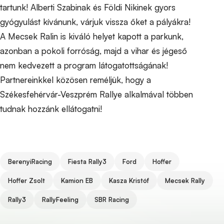
tartunk! Alberti Szabinak és Földi Nikinek gyors
gyógyulást kívánunk, várjuk vissza őket a pályákra!
A Mecsek Ralin is kiváló helyet kapott a parkunk,
azonban a pokoli forróság, majd a vihar és jégeső
nem kedvezett a program látogatottságának!
Partnereinkkel közösen reméljük, hogy a
Székesfehérvár-Veszprém Rallye alkalmával többen
tudnak hozzánk ellátogatni!
Tags
BerenyiRacing
Fiesta Rally3
Ford
Hoffer
Hoffer Zsolt
Kamion EB
Kasza Kristóf
Mecsek Rally
Rally3
RallyFeeling
SBR Racing