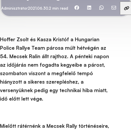
Ossza meg barátaival
By
Közzétett
Adminisztrátor
2021.06.30.
2 min read
Hoffer Zsolt és Kasza Kristóf a
Hungarian
Police Rallye Team
párosa múlt hétvégén az
54. Mecsek Ralin állt rajthoz. A pénteki napon
az időjárás nem fogadta kegyeibe a párost,
szombaton viszont a megfelelő tempó
hiányzott a sikeres szerepléshez, a
versenyüknek pedig egy technikai hiba miatt,
idő előtt lett vége.
Mielőtt rátérnénk a Mecsek Rally történéseire,