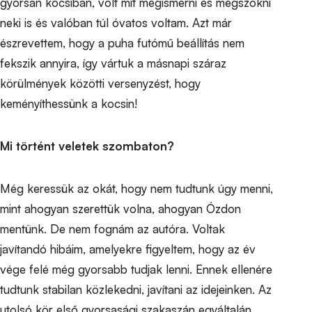
gyorsan kocsiban, volt mit megismerni és megszokni
neki is és valóban túl óvatos voltam. Azt már
észrevettem, hogy a puha futómű beállítás nem
fekszik annyira, így vártuk a másnapi száraz
körülmények közötti versenyzést, hogy
keményíthessünk a kocsin!
Mi történt veletek szombaton?
Még keressük az okát, hogy nem tudtunk úgy menni,
mint ahogyan szerettük volna, ahogyan Ózdon
mentünk. De nem fognám az autóra. Voltak
javítandó hibáim, amelyekre figyeltem, hogy az év
vége felé még gyorsabb tudjak lenni. Ennek ellenére
tudtunk stabilan közlekedni, javítani az idejeinken. Az
utolsó kör első gyorsasági szakaszán egyáltalán