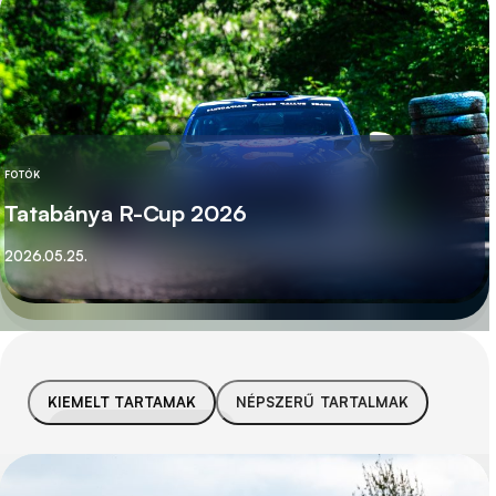
FOTÓK
KATEGÓRIA
Tatabánya R-Cup 2026
Közzétett
2026.05.25.
KIEMELT TARTAMAK
NÉPSZERŰ TARTALMAK