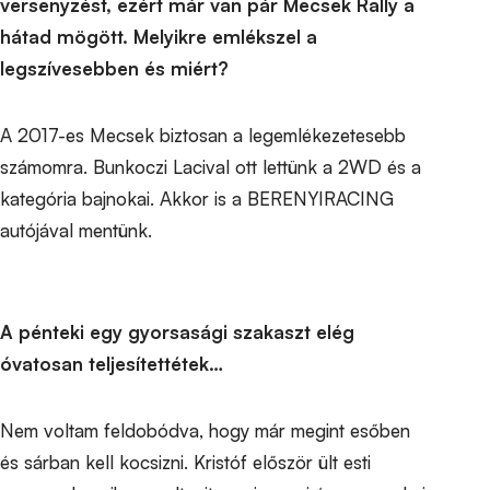
versenyzést, ezért már van pár Mecsek Rally a
hátad mögött. Melyikre emlékszel a
legszívesebben és miért?
A 2017-es Mecsek biztosan a legemlékezetesebb
számomra. Bunkoczi Lacival ott lettünk a 2WD és a
kategória bajnokai. Akkor is a BERENYIRACING
autójával mentünk.
A pénteki egy gyorsasági szakaszt elég
óvatosan teljesítettétek…
Nem voltam feldobódva, hogy már megint esőben
és sárban kell kocsizni. Kristóf először ült esti