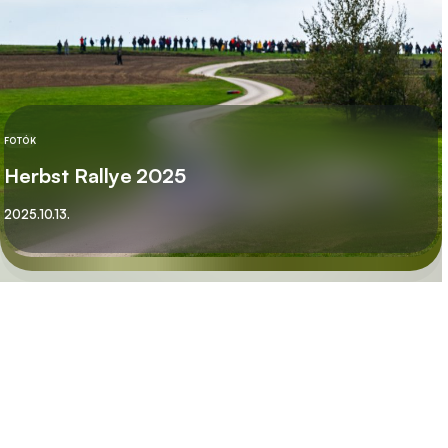
FOTÓK
KATEGÓRIA
Herbst Rallye 2025
Közzétett
2025.10.13.