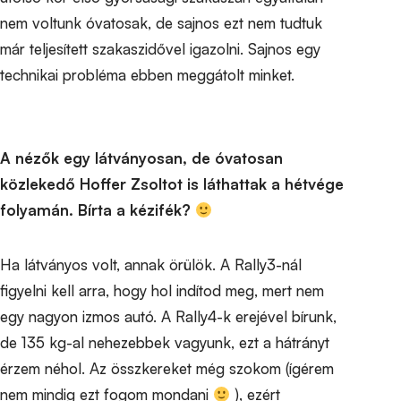
nem voltunk óvatosak, de sajnos ezt nem tudtuk
már teljesített szakaszidővel igazolni. Sajnos egy
technikai probléma ebben meggátolt minket.
A nézők egy látványosan, de óvatosan
közlekedő Hoffer Zsoltot is láthattak a hétvége
folyamán. Bírta a kézifék?
Ha látványos volt, annak örülök. A Rally3-nál
figyelni kell arra, hogy hol indítod meg, mert nem
egy nagyon izmos autó. A Rally4-k erejével bírunk,
de 135 kg-al nehezebbek vagyunk, ezt a hátrányt
érzem néhol. Az összkereket még szokom (ígérem
nem mindig ezt fogom mondani
), ezért