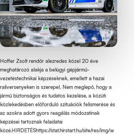
Hoffer Zsolt rendőr alezredes közel 20 éve
meghatározó alakja a belügyi gépjármű-
vezetéstechnikai képzéseknek, emellett a hazai
raliversenyeken is szerepel. Nem meglepő, hogy a
jármű biztonságos és tudatos kezelése, a közúti
közlekedésben előforduló szituációk felismerése és
az azokra adott gyors reagálás módozatinak
képzései tartoznak feladatai
közé.HIRDETÉShttps://stat.hirstart.hu/site/res/img/w