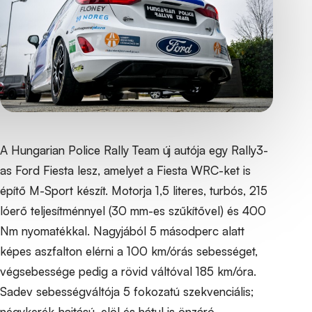
A Hungarian Police Rally Team új autója egy Rally3-
as Ford Fiesta lesz, amelyet a Fiesta WRC-ket is
építő M-Sport készít. Motorja 1,5 literes, turbós, 215
lóerő teljesítménnyel (30 mm-es szűkítővel) és 400
Nm nyomatékkal. Nagyjából 5 másodperc alatt
képes aszfalton elérni a 100 km/órás sebességet,
végsebessége pedig a rövid váltóval 185 km/óra.
Sadev sebességváltója 5 fokozatú szekvenciális;
négykerék-hajtású, elöl és hátul is önzáró