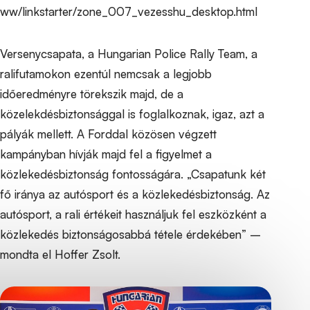
ww/linkstarter/zone_007_vezesshu_desktop.html
Versenycsapata, a Hungarian Police Rally Team, a
ralifutamokon ezentúl nemcsak a legjobb
időeredményre törekszik majd, de a
közelekdésbiztonsággal is foglalkoznak, igaz, azt a
pályák mellett. A Forddal közösen végzett
kampányban hívják majd fel a figyelmet a
közlekedésbiztonság fontosságára. „Csapatunk két
fő iránya az autósport és a közlekedésbiztonság. Az
autósport, a rali értékeit használjuk fel eszközként a
közlekedés biztonságosabbá tétele érdekében” –
mondta el Hoffer Zsolt.